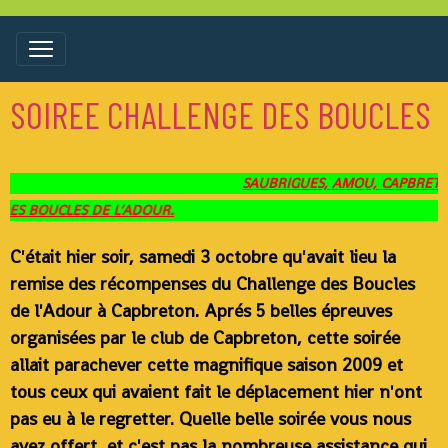
SOIREE CHALLENGE DES BOUCLES
SAUBRIGUES, AMOU, CAPBRETON, SAUBION, TOSSE.
CHALLE
C'était hier soir, samedi 3 octobre qu'avait lieu la
remise des récompenses du Challenge des Boucles
de l'Adour à Capbreton. Aprés 5 belles épreuves
organisées par le club de Capbreton, cette soirée
allait parachever cette magnifique saison 2009 et
tous ceux qui avaient fait le déplacement hier n'ont
pas eu à le regretter. Quelle belle soirée vous nous
avez offert, et c'est pas la nombreuse assistance qui