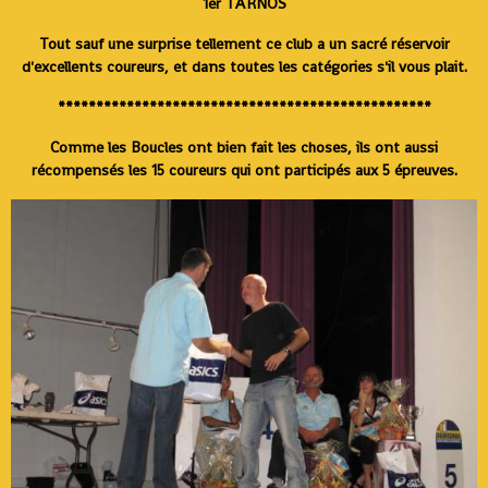
1er TARNOS
Tout sauf une surprise tellement ce club a un sacré réservoir
d'excellents coureurs, et dans toutes les catégories s'il vous plait.
*************************************************
Comme les Boucles ont bien fait les choses, ils ont aussi
récompensés les 15 coureurs qui ont participés aux 5 épreuves.