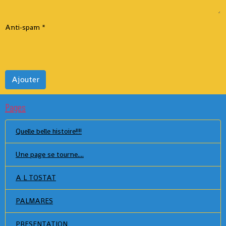
Anti-spam
Ajouter
Pages
Quelle belle histoire!!!!
Une page se tourne....
A L TOSTAT
PALMARES
PRESENTATION