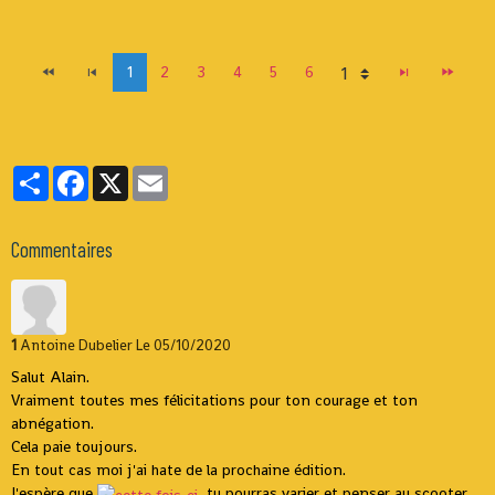
1
2
3
4
5
6
Partager
Facebook
X
Email
Commentaires
1
Antoine Dubelier
Le 05/10/2020
Salut Alain.
Vraiment toutes mes félicitations pour ton courage et ton
abnégation.
Cela paie toujours.
En tout cas moi j'ai hate de la prochaine édition.
J'espère que
, tu pourras varier et penser au scooter