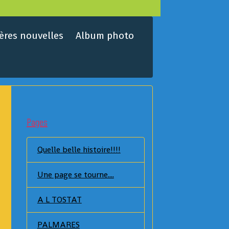
ères nouvelles
Album photo
Pages
Quelle belle histoire!!!!
Une page se tourne....
A L TOSTAT
PALMARES