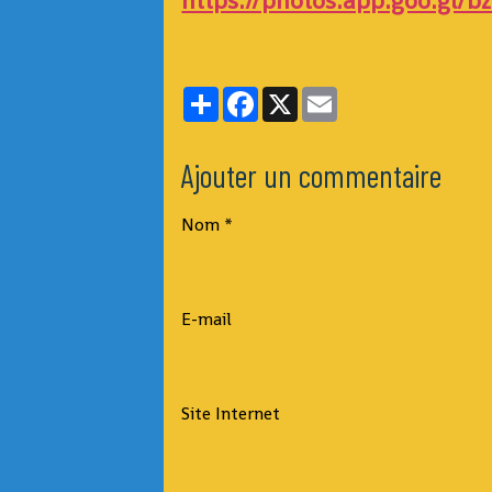
https://photos.app.goo.g
Partager
Facebook
X
Email
Ajouter un commentaire
Nom
E-mail
Site Internet