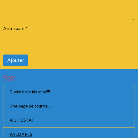
Anti-spam
Ajouter
Pages
Quelle belle histoire!!!!
Une page se tourne....
A L TOSTAT
PALMARES