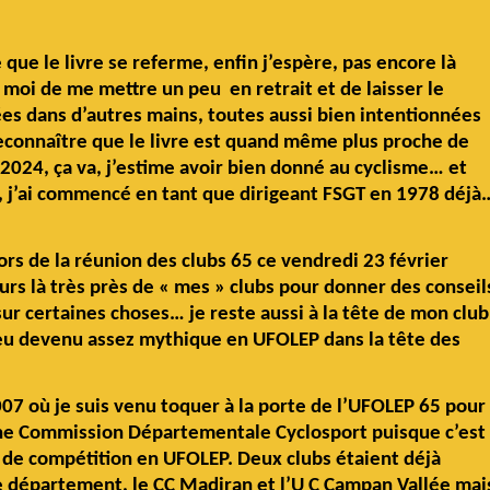
que le livre se referme, enfin j’espère, pas encore là
moi de me mettre un peu en retrait et de laisser le
s dans d’autres mains, toutes aussi bien intentionnées
reconnaître que le livre est quand même plus proche de
2024, ça va, j’estime avoir bien donné au cyclisme… et
P, j’ai commencé en tant que dirigeant FSGT en 1978 déjà
lors de la réunion des clubs 65 ce vendredi 23 février
ours là très près de « mes » clubs pour donner des conseil
r certaines choses… je reste aussi à la tête de mon club
lieu devenu assez mythique en UFOLEP dans la tête des
007 où je suis venu toquer à la porte de l’UFOLEP 65 pour
 une Commission Départementale Cyclosport puisque c’est
 de compétition en UFOLEP. Deux clubs étaient déjà
tre département, le CC Madiran et l’U C Campan Vallée mai