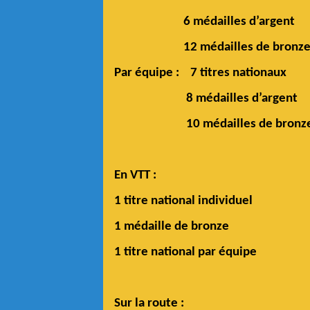
6 médailles d’argent
12 médailles de bronz
Par équipe : 7 titres nationaux
8 médailles d’argent
10 médailles de bronz
En VTT :
1 titre national individuel
1 médaille de bronze
1 titre national par équipe
Sur la route :