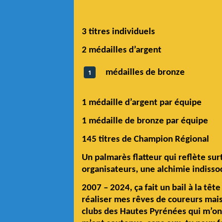
3 titres individuels
2 médailles d’argent
médailles de bronze
1 médaille d’argent par équipe
1 médaille de bronze par équipe
145 titres de Champion Régional
Un palmarès flatteur qui reflète su
organisateurs, une alchimie indissoc
2007 – 2024, ça fait un bail à la t
réaliser mes rêves de coureurs mais
clubs des Hautes Pyrénées qui m’ont 