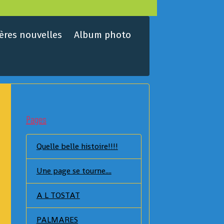
ères nouvelles
Album photo
Pages
Quelle belle histoire!!!!
Une page se tourne....
A L TOSTAT
PALMARES