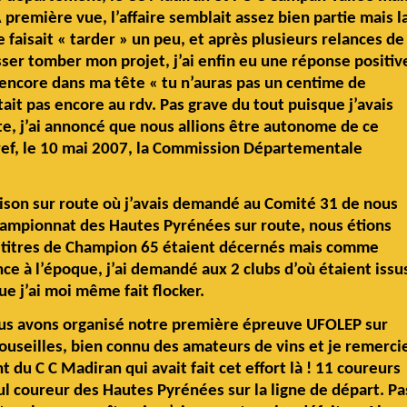
 A première vue, l’affaire semblait assez bien partie mais l
faisait « tarder » un peu, et après plusieurs relances de
isser tomber mon projet, j’ai enfin eu une réponse positiv
encore dans ma tête « tu n’auras pas un centime de
tait pas encore au rdv. Pas grave du tout puisque j’avais
ite, j’ai annoncé que nous allions être autonome de ce
 Bref, le 10 mai 2007, la Commission Départementale
aison sur route où j’avais demandé au Comité 31 de nous
ampionnat des Hautes Pyrénées sur route, nous étions
rs titres de Champion 65 étaient décernés mais comme
ce à l’époque, j’ai demandé aux 2 clubs d’où étaient issu
e j’ai moi même fait flocker.
nous avons organisé notre première épreuve UFOLEP sur
Crouseilles, bien connu des amateurs de vins et je remerci
du C C Madiran qui avait fait cet effort là ! 11 coureurs
ul coureur des Hautes Pyrénées sur la ligne de départ. Pa