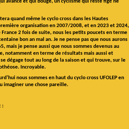
ui avance et qui bouge, un cyclisme qui reste figé ne
stera quand même le cyclo cross dans les Hautes
 première organisation en 2007/2008, et en 2023 et 2024
rance 2 fois de suite, nous les petits poucets en terme
centaine bon an mal an. Je ne pense pas que nous aurons
65, mais je pense aussi que nous sommes devenus au
ine, notamment en terme de résultats mais aussi et
se dégage tout au long de la saison et qui trouve, sur le
othéose. Incroyable.
urd’hui nous sommes en haut du cyclo cross UFOLEP en
pu imaginer une chose pareille.
 :