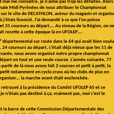
 mal me connaître, je n’aime pas trop les défaites. Alors
nale Midi Pyrénées de nous attribuer le Championnat
, sur le site de DECATHLON, autour du magasin et organis
 j’étais licencié. J’ai demandé à ce que l’on puisse
T et 31 coureurs au départ…. Au niveau de la Région, on n
sait recette à cette époque là en UFOLEP….
e
départemental sur route dans le 64 qui avait bien voul
 24 coureurs au départ, c’était déjà mieux que les 11 de
uivante, nous avons organisé notre propre championnat
épart en tout et une seule course. L’année suivante, 77
rtir de là nous avons fait 2 courses et petit à petit, la
 petit notamment en cyclo cross où les clubs de plus en
organiser… la marche avant était enclenchée.
s retrouvé à la présidence du Comité UFOLEP 65 et ce
 je n’étais pas destiné à ça, vraiment pas, moi c’est le
nt la barre de cette Commission Départementale des