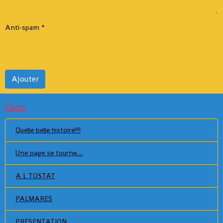
Anti-spam
Ajouter
Pages
Quelle belle histoire!!!!
Une page se tourne....
A L TOSTAT
PALMARES
PRESENTATION