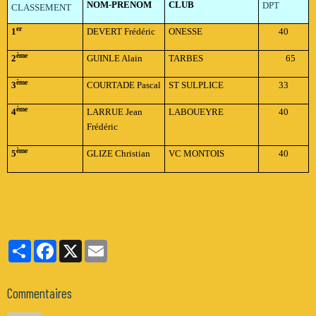
NOM-PRENOM
CLUB
DPT
CLASSEMENT
er
1
DEVERT Frédéric
ONESSE
40
ème
2
GUINLE Alain
TARBES
65
ème
3
COURTADE Pascal
ST SULPLICE
33
ème
4
LARRUE Jean
LABOUEYRE
40
Frédéric
ème
5
GLIZE Christian
VC MONTOIS
40
Partager
Facebook
X
Email
Commentaires