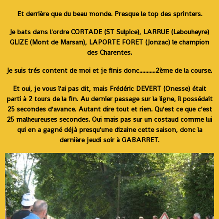
Et derrière que du beau monde. Presque le top des sprinters.
Je bats dans l'ordre CORTADE (ST Sulpice), LARRUE (Labouheyre)
GLIZE (Mont de Marsan), LAPORTE FORET (Jonzac) le champion
des Charentes.
Je suis trés content de moi et je finis donc...........2ème de la course.
Et oui, je vous l'ai pas dit, mais Frédéric DEVERT (Onesse) était
parti à 2 tours de la fin. Au dernier passage sur la ligne, il possédait
25 secondes d'avance. Autant dire tout et rien. Qu'est ce que c'est
25 malheureuses secondes. Oui mais pas sur un costaud comme lui
qui en a gagné déjà presqu'une dizaine cette saison, donc la
dernière jeudi soir à GABARRET.