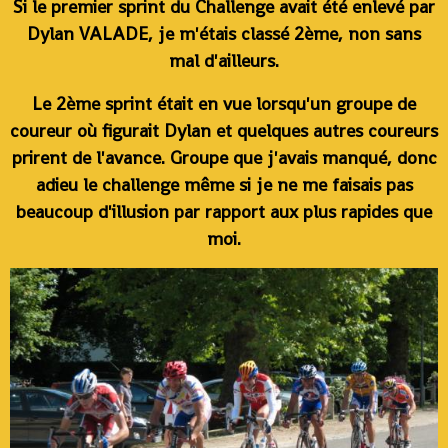
Si le premier sprint du Challenge avait été enlevé par
Dylan VALADE, je m'étais classé 2ème, non sans
mal d'ailleurs.
Le 2ème sprint était en vue lorsqu'un groupe de
coureur où figurait Dylan et quelques autres coureurs
prirent de l'avance. Groupe que j'avais manqué, donc
adieu le challenge même si je ne me faisais pas
beaucoup d'illusion par rapport aux plus rapides que
moi.