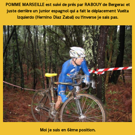
POMME MARSEILLE est suivi de prés par RABOUY de Bergerac et
juste derrière un junior espagnol qui a fait le déplacement Vuelta
Izquierdo (Hernino Diaz Zabal) ou l'inverse je sais pas.
Moi je suis en 6ème position.