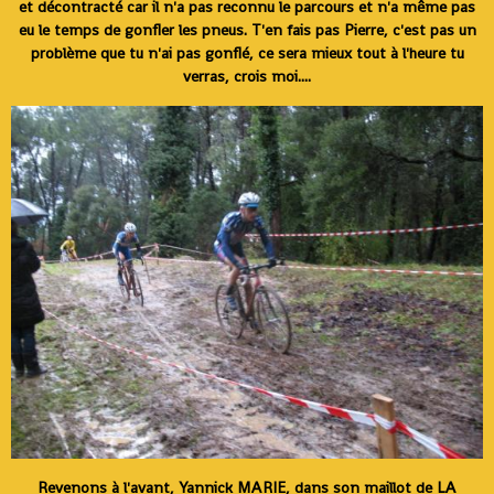
et décontracté car il n'a pas reconnu le parcours et n'a même pas
eu le temps de gonfler les pneus. T'en fais pas Pierre, c'est pas un
problème que tu n'ai pas gonflé, ce sera mieux tout à l'heure tu
verras, crois moi....
Revenons à l'avant, Yannick MARIE, dans son maillot de LA