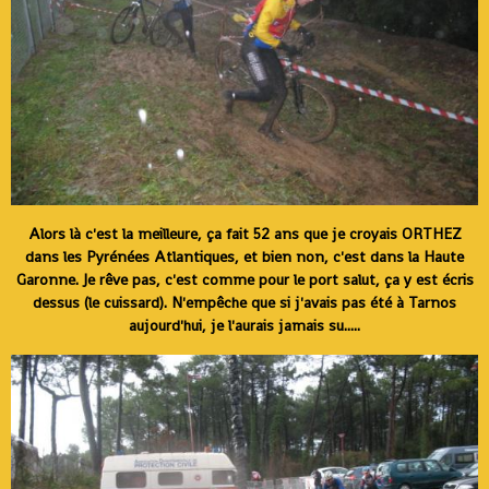
Alors là c'est la meilleure, ça fait 52 ans que je croyais ORTHEZ
dans les Pyrénées Atlantiques, et bien non, c'est dans la Haute
Garonne. Je rêve pas, c'est comme pour le port salut, ça y est écris
dessus (le cuissard). N'empêche que si j'avais pas été à Tarnos
aujourd'hui, je l'aurais jamais su.....