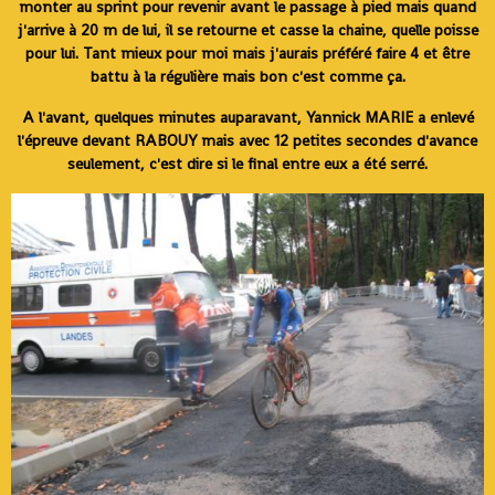
monter au sprint pour revenir avant le passage à pied mais quand
j'arrive à 20 m de lui, il se retourne et casse la chaine, quelle poisse
pour lui. Tant mieux pour moi mais j'aurais préféré faire 4 et être
battu à la régulière mais bon c'est comme ça.
A l'avant, quelques minutes auparavant, Yannick MARIE a enlevé
l'épreuve devant RABOUY mais avec 12 petites secondes d'avance
seulement, c'est dire si le final entre eux a été serré.