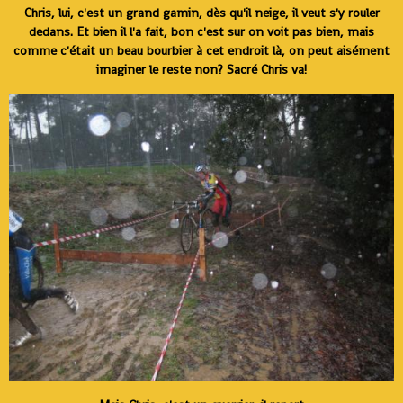
Chris, lui, c'est un grand gamin, dès qu'il neige, il veut s'y rouler
dedans. Et bien il l'a fait, bon c'est sur on voit pas bien, mais
comme c'était un beau bourbier à cet endroit là, on peut aisément
imaginer le reste non? Sacré Chris va!