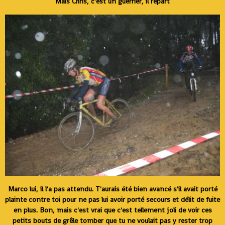
Mais Chris, c'est un guerrier, il repart
Marco lui, il l'a pas attendu. T'aurais été bien avancé s'il avait porté
plainte contre toi pour ne pas lui avoir porté secours et délit de fuite
en plus. Bon, mais c'est vrai que c'est tellement joli de voir ces
petits bouts de grêle tomber que tu ne voulait pas y rester trop