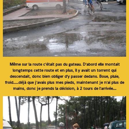
Même sur la route c'était pas du gateau. D'abord elle montait
longtemps cette route et en plus, il y avait un torrent qui
descendait, donc bien obliger d'y passer dedans. Boue, pluie,
froid......déjà que j'avais plus mes pieds, maintenant je n'ai plus de
mains, donc je prends la décision, à 2 tours de l'arrivée....