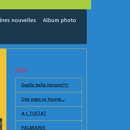
ères nouvelles
Album photo
Pages
Quelle belle histoire!!!!
Une page se tourne....
A L TOSTAT
PALMARES