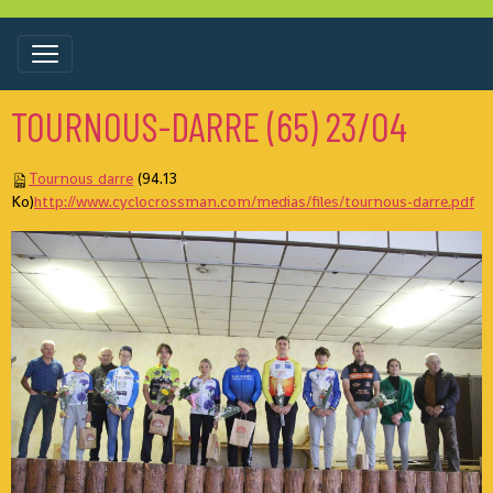
TOURNOUS-DARRE (65) 23/04
Tournous darre
(94.13
Ko)
http://www.cyclocrossman.com/medias/files/tournous-darre.pdf