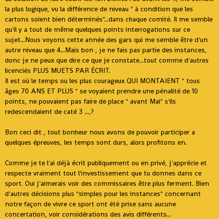
la plus logique, vu la différence de niveau " à condition que les
cartons soient bien déterminés"...dans chaque comité. Il me semble
qu'il y a tout de même quelques points interrogations sur ce
sujet...Nous voyons cette année des gars qui me semble être d'un
autre niveau que 4...Mais bon , je ne fais pas partie des instances,
donc je ne peux que dire ce que je constate...tout comme d'autres
licenciés PLUS MUETS PAR ÉCRIT.
Il est où le temps ou les plus courageux QUI MONTAIENT " tous
âges 70 ANS ET PLUS " se voyaient prendre une pénalité de 10
points, ne pouvaient pas faire de place " avant Mai" s'ils
redescendaient de caté 3 ...,?
Bon ceci dit , tout bonheur nous avons de pouvoir participer a
quelques épreuves, les temps sont durs, alors profitons en.
Comme je te l'ai déjà écrit publiquement ou en privé, j'apprécie et
respecte vraiment tout l'investissement que tu donnes dans ce
sport. Oui j'aimerais voir des commissaires être plus ferment. Bien
d'autres décisions plus "simples pour les instances" concernant
notre façon de vivre ce sport ont été prise sans aucune
concertation, voir considérations des avis différents...