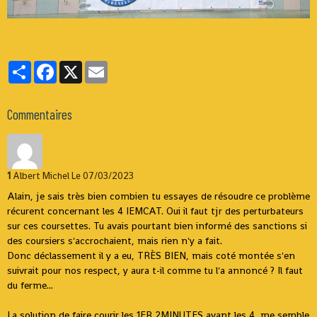
Partager
Facebook
X
Email
Commentaires
1
Albert Michel
Le 07/03/2023
Alain, je sais très bien combien tu essayes de résoudre ce problème
récurent concernant les 4 IEMCAT. Oui il faut tjr des perturbateurs
sur ces coursettes. Tu avais pourtant bien informé des sanctions si
des coursiers s'accrochaient, mais rien n'y a fait.
Donc déclassement il y a eu, TRÈS BIEN, mais coté montée s'en
suivrait pour nos respect, y aura t-il comme tu l'a annoncé ? Il faut
du ferme...
La solution de faire courir les 1ER 2MINUTES avant les 4, me semble