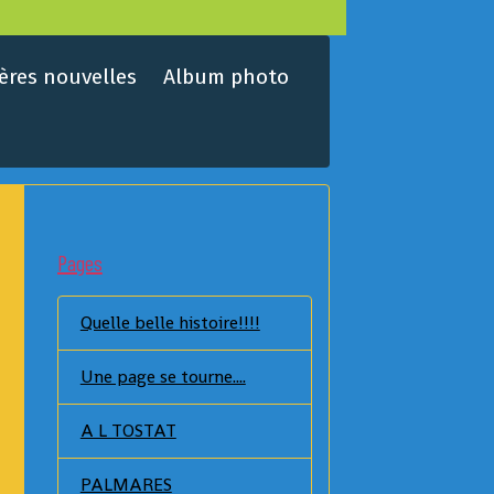
ères nouvelles
Album photo
Pages
Quelle belle histoire!!!!
Une page se tourne....
A L TOSTAT
PALMARES