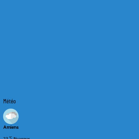
Météo
Amiens
°C
23
Nuageux