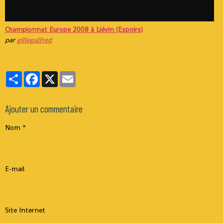
Championnat Europe 2008 à Liévin (Espoirs)
par
gillegalfred
Partager
Facebook
X
Email
Ajouter un commentaire
Nom
E-mail
Site Internet