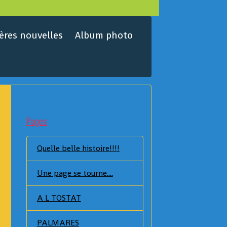
ères nouvelles
Album photo
Pages
Quelle belle histoire!!!!
Une page se tourne....
A L TOSTAT
PALMARES