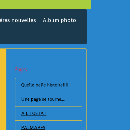
ères nouvelles
Album photo
Pages
Quelle belle histoire!!!!
Une page se tourne....
A L TOSTAT
PALMARES