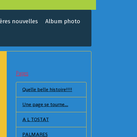
ères nouvelles
Album photo
Pages
Quelle belle histoire!!!!
Une page se tourne....
A L TOSTAT
PALMARES