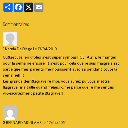
Partager
Facebook
X
Email
Commentaires
1
Kathia De Diego
Le 13/04/2010
Ou&eacute; en ufolep s'est super sympas!! Oui Alain, le manger
pour la semaine encore =) s'est pour cela que je suis maigre s'est
parce que mes parents me nourissent avec sa pendant toute la
semaine!! =)
Les grands derri&egrave;re moi, vous auriez pu vous mettre
&agrave; ma taille quand m&ecirc;me parce que je me sentais
vr&eacute;ment petite l&agrave;!!
2
BERNARD MORLAAS
Le 12/04/2010