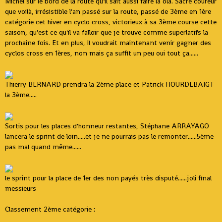
Michel sur le bord de la route qu'il sait aussi faire la ola. Sacré coureur
que voilà, irrésistible l'an passé sur la route, passé de 3ème en 1ère
catégorie cet hiver en cyclo cross, victorieux à sa 3ème course cette
saison, qu'est ce qu'il va falloir que je trouve comme superlatifs la
prochaine fois. Et en plus, il voudrait maintenant venir gagner des
cyclos cross en 1ères, non mais ça suffit un peu oui tout ça......
Thierry BERNARD prendra la 2ème place et Patrick HOURDEBAIGT
la 3ème.....
Sortis pour les places d'honneur restantes, Stéphane ARRAYAGO
lancera le sprint de loin.....et je ne pourrais pas le remonter......5ème
pas mal quand même......
le sprint pour la place de 1er des non payés très disputé......joli final
messieurs
Classement 2ème catégorie :