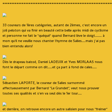
**************************************************************
33 coureurs de 1ères catégories, autant de 2èmes, c'est encore un
joli peloton qui va finir en beauté cette belle après midi de cyclisme
et personne ne fait le "quéqué" quand Bernard lève le doigt......... à
mon qu'il ne veuille nous chanter l'hymne de Salies.....mais j'ai pas
bien entendu alors!
Dès le drapeau baissé, Daniel LADEUIX et Yves MORLAAS nous
font le départ comme on dit......et ça part à fond de cales......
Sébastien LAPORTE, le coureur de Salies surnommé
affectueusement par Bernard "Le Grandet", veut nous prouver
toutes ses qualités et s'en va seul dès le 1er tour.....
et derrière, on retrouve encore un autre salisien pour nous "freiner"