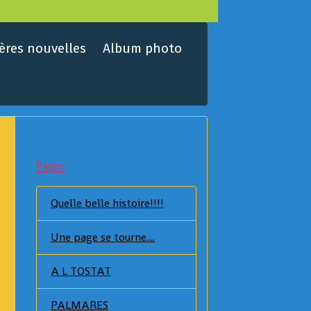
ères nouvelles
Album photo
Pages
Quelle belle histoire!!!!
Une page se tourne....
A L TOSTAT
PALMARES