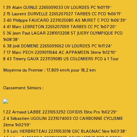
1 39 Alain GUINLE 2265009033 UV LOURDES PC 1h01'19''
2 15 Laurent DURVELLE 2265207027 TARBES CC PCO 1h06'11''
3 40 Philippe FAUCARD 2231025080 AS MURET C PCO 1h06'39''
4 41 Marc LEBRETON 2265207059 TARBES CC PC 1h07'20''
5 36 Jean Paul LAGAR 2281013208 ST JUERY OLYMPIQUE PCO
1h08'38''
6 38 Joël DOMENE 2265009062 UV LOURDES PC 1h11'24''
7 17 Marc PECH 2209011044 AC APPAMEEN 3ème 1h12'10''
8 43 Thierry GAUX 2231139085 US COLOMIERS PCO à 1 Tour
Moyenne du Premier : 17,809 km/h pour 18,2 km
Classement Séniors :
1 22 Arnaud LABBE 2231053292 COFIDIS Elite Pro 1h02'29''
2 4 Sébastien UGOLINI 2231074003 CO CARBONNE CYCLISME
2ème 1h02'59''
3 9 Loïc HERBRETEAU 2231053018 GSC BLAGNAC 1ère 1h03'38''