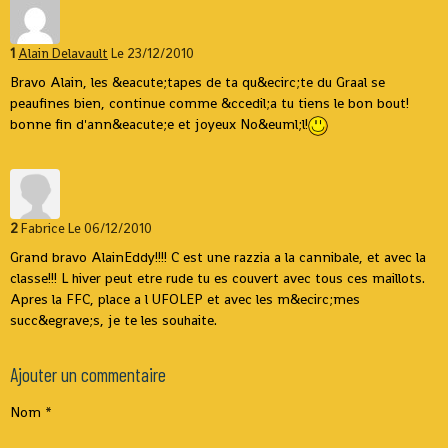
1
Alain Delavault
Le 23/12/2010
Bravo Alain, les &eacute;tapes de ta qu&ecirc;te du Graal se
peaufines bien, continue comme &ccedil;a tu tiens le bon bout!
bonne fin d'ann&eacute;e et joyeux No&euml;l!
2
Fabrice
Le 06/12/2010
Grand bravo AlainEddy!!!! C est une razzia a la cannibale, et avec la
classe!!! L hiver peut etre rude tu es couvert avec tous ces maillots.
Apres la FFC, place a l UFOLEP et avec les m&ecirc;mes
succ&egrave;s, je te les souhaite.
Ajouter un commentaire
Nom