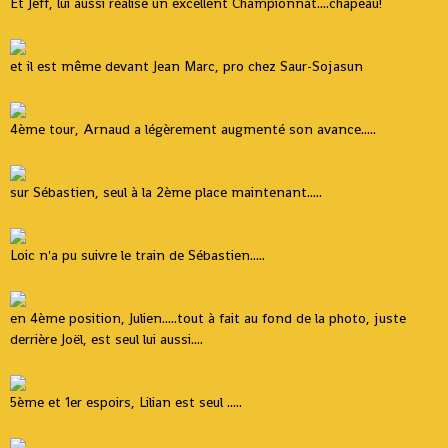
Et Jeff, lui aussi réalise un excellent Championnat....chapeau!
et il est même devant Jean Marc, pro chez Saur-Sojasun
4ème tour, Arnaud a légèrement augmenté son avance.....
sur Sébastien, seul à la 2ème place maintenant.....
Loic n'a pu suivre le train de Sébastien.....
en 4ème position, Julien.....tout à fait au fond de la photo, juste
derrière Joël, est seul lui aussi....
5ème et 1er espoirs, Lilian est seul .....