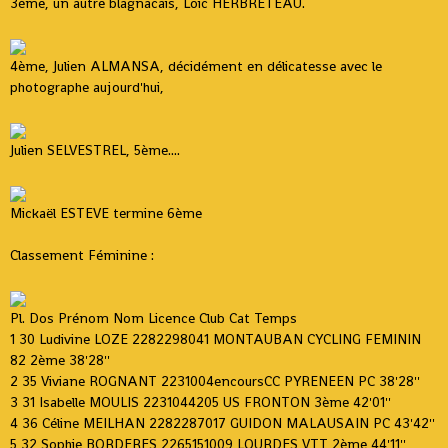
3ème, un autre blagnacais, Loic HERBRETEAU.
4ème, Julien ALMANSA, décidément en délicatesse avec le
photographe aujourd'hui,
Julien SELVESTREL, 5ème....
Mickaël ESTEVE termine 6ème
Classement Féminine :
Pl. Dos Prénom Nom Licence Club Cat Temps
1 30 Ludivine LOZE 2282298041 MONTAUBAN CYCLING FEMININ
82 2ème 38'28''
2 35 Viviane ROGNANT 2231004encoursCC PYRENEEN PC 38'28''
3 31 Isabelle MOULIS 2231044205 US FRONTON 3ème 42'01''
4 36 Céline MEILHAN 2282287017 GUIDON MALAUSAIN PC 43'42''
5 32 Sophie BORDERES 2265151009 LOURDES VTT 2ème 44'11''