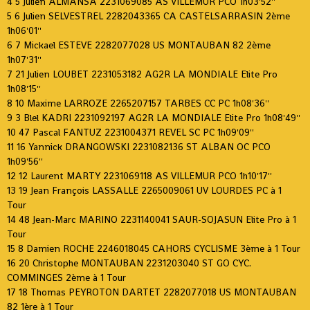
4 5 Julien ALMANSA 2231069085 AS VILLEMUR PCO 1h03'52''
5 6 Julien SELVESTREL 2282043365 CA CASTELSARRASIN 2ème
1h06'01''
6 7 Mickael ESTEVE 2282077028 US MONTAUBAN 82 2ème
1h07'31''
7 21 Julien LOUBET 2231053182 AG2R LA MONDIALE Elite Pro
1h08'15''
8 10 Maxime LARROZE 2265207157 TARBES CC PC 1h08'36''
9 3 Blel KADRI 2231092197 AG2R LA MONDIALE Elite Pro 1h08'49''
10 47 Pascal FANTUZ 2231004371 REVEL SC PC 1h09'09''
11 16 Yannick DRANGOWSKI 2231082136 ST ALBAN OC PCO
1h09'56''
12 12 Laurent MARTY 2231069118 AS VILLEMUR PCO 1h10'17''
13 19 Jean François LASSALLE 2265009061 UV LOURDES PC à 1
Tour
14 48 Jean-Marc MARINO 2231140041 SAUR-SOJASUN Elite Pro à 1
Tour
15 8 Damien ROCHE 2246018045 CAHORS CYCLISME 3ème à 1 Tour
16 20 Christophe MONTAUBAN 2231203040 ST GO CYC.
COMMINGES 2ème à 1 Tour
17 18 Thomas PEYROTON DARTET 2282077018 US MONTAUBAN
82 1ère à 1 Tour