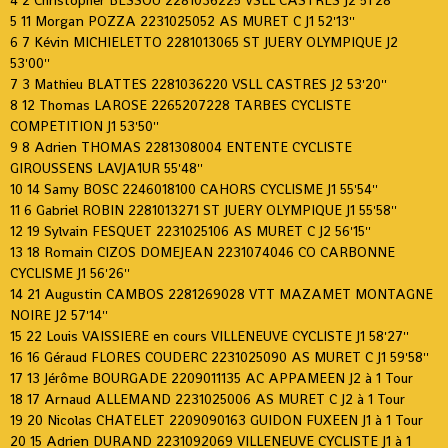
4 2 Christopher BESSOU 2281036225 VSLL CASTRES J2 51'28''
5 11 Morgan POZZA 2231025052 AS MURET C J1 52'13''
6 7 Kévin MICHIELETTO 2281013065 ST JUERY OLYMPIQUE J2
53'00''
7 3 Mathieu BLATTES 2281036220 VSLL CASTRES J2 53'20''
8 12 Thomas LAROSE 2265207228 TARBES CYCLISTE
COMPETITION J1 53'50''
9 8 Adrien THOMAS 2281308004 ENTENTE CYCLISTE
GIROUSSENS LAVJA1UR 55'48''
10 14 Samy BOSC 2246018100 CAHORS CYCLISME J1 55'54''
11 6 Gabriel ROBIN 2281013271 ST JUERY OLYMPIQUE J1 55'58''
12 19 Sylvain FESQUET 2231025106 AS MURET C J2 56'15''
13 18 Romain CIZOS DOMEJEAN 2231074046 CO CARBONNE
CYCLISME J1 56'26''
14 21 Augustin CAMBOS 2281269028 VTT MAZAMET MONTAGNE
NOIRE J2 57'14''
15 22 Louis VAISSIERE en cours VILLENEUVE CYCLISTE J1 58'27''
16 16 Géraud FLORES COUDERC 2231025090 AS MURET C J1 59'58''
17 13 Jérôme BOURGADE 2209011135 AC APPAMEEN J2 à 1 Tour
18 17 Arnaud ALLEMAND 2231025006 AS MURET C J2 à 1 Tour
19 20 Nicolas CHATELET 2209090163 GUIDON FUXEEN J1 à 1 Tour
20 15 Adrien DURAND 2231092069 VILLENEUVE CYCLISTE J1 à 1