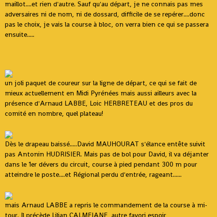
maillot....et rien d'autre. Sauf qu'au départ, je ne connais pas mes
adversaires ni de nom, ni de dossard, difficile de se repérer....donc
pas le choix, je vais la course à bloc, on verra bien ce qui se passera
ensuite.....
un joli paquet de coureur sur la ligne de départ, ce qui se fait de
mieux actuellement en Midi Pyrénées mais aussi ailleurs avec la
présence d'Arnaud LABBE, Loic HERBRETEAU et des pros du
comité en nombre, quel plateau!
Dès le drapeau baissé.....David MAUHOURAT s'élance entête suivit
pas Antonin HUDRISIER. Mais pas de bol pour David, il va déjanter
dans le 1er dévers du circuit, course à pied pendant 300 m pour
atteindre le poste....et Régional perdu d'entrée, rageant......
mais Arnaud LABBE a repris le commandement de la course à mi-
tour. Il précède Lilian CALMEJANE, autre favori espoir