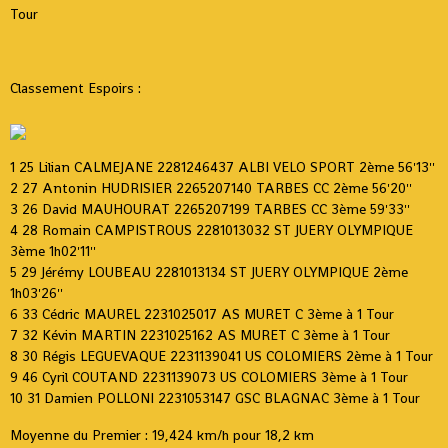
Tour
Classement Espoirs :
1 25 Lilian CALMEJANE 2281246437 ALBI VELO SPORT 2ème 56'13''
2 27 Antonin HUDRISIER 2265207140 TARBES CC 2ème 56'20''
3 26 David MAUHOURAT 2265207199 TARBES CC 3ème 59'33''
4 28 Romain CAMPISTROUS 2281013032 ST JUERY OLYMPIQUE
3ème 1h02'11''
5 29 Jérémy LOUBEAU 2281013134 ST JUERY OLYMPIQUE 2ème
1h03'26''
6 33 Cédric MAUREL 2231025017 AS MURET C 3ème à 1 Tour
7 32 Kévin MARTIN 2231025162 AS MURET C 3ème à 1 Tour
8 30 Régis LEGUEVAQUE 2231139041 US COLOMIERS 2ème à 1 Tour
9 46 Cyril COUTAND 2231139073 US COLOMIERS 3ème à 1 Tour
10 31 Damien POLLONI 2231053147 GSC BLAGNAC 3ème à 1 Tour
Moyenne du Premier : 19,424 km/h pour 18,2 km