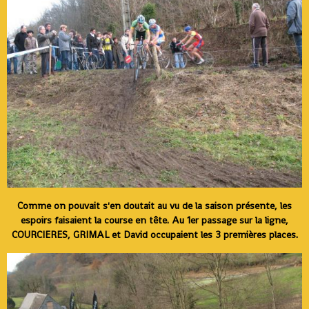
Comme on pouvait s'en doutait au vu de la saison présente, les
espoirs faisaient la course en tête. Au 1er passage sur la ligne,
COURCIERES, GRIMAL et David occupaient les 3 premières places.