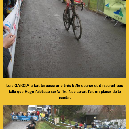
Loic GARCIA a fait lui aussi une trés belle course et il n'aurait pas
fallu que Hugo faiblisse sur la fin. Il se serait fait un plaisir de le
cueillir.