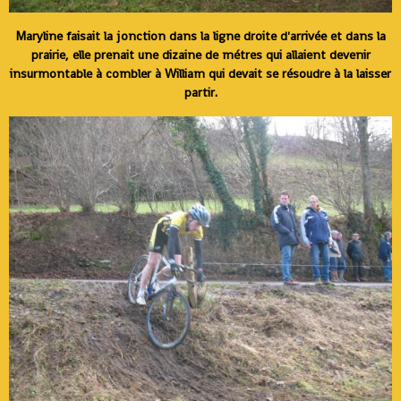
Maryline faisait la jonction dans la ligne droite d'arrivée et dans la
prairie, elle prenait une dizaine de métres qui allaient devenir
insurmontable à combler à William qui devait se résoudre à la laisser
partir.