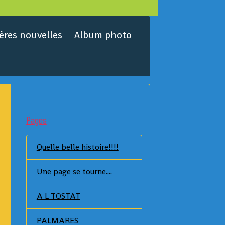
ères nouvelles
Album photo
Pages
Quelle belle histoire!!!!
Une page se tourne....
A L TOSTAT
PALMARES