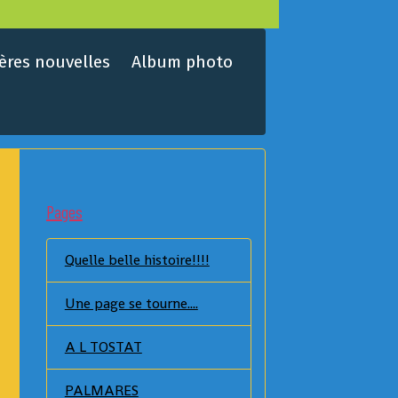
ères nouvelles
Album photo
Pages
Quelle belle histoire!!!!
Une page se tourne....
A L TOSTAT
PALMARES