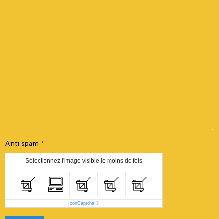
Anti-spam
Sélectionnez l'image visible le moins de fois
IconCaptcha
©