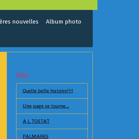
ères nouvelles
Album photo
Pages
Quelle belle histoire!!!!
Une page se tourne....
A L TOSTAT
PALMARES