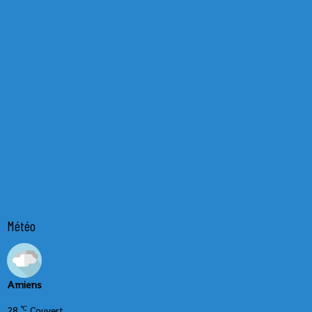
Météo
Amiens
°C
28
Couvert