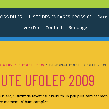
OSS DU 65
LISTE DES ENGAGES CROSS 65
Derni
Livre d'or
Contact
Sondage
ARCHIVES
ROUTE 2008
REGIONAL ROUTE UFOLEP 2009
OUTE UFOLEP 2009
é blanc, il suffit de revenir sur l'album un peu plus tard car mon
 ce moment. Album complet.