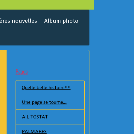
ères nouvelles
Album photo
Pages
Quelle belle histoire!!!!
Une page se tourne....
A L TOSTAT
PALMARES