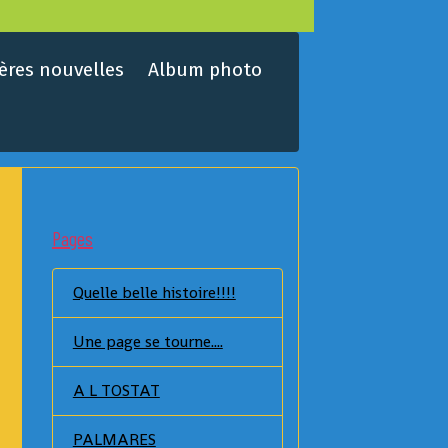
ères nouvelles
Album photo
Pages
Quelle belle histoire!!!!
Une page se tourne....
A L TOSTAT
PALMARES