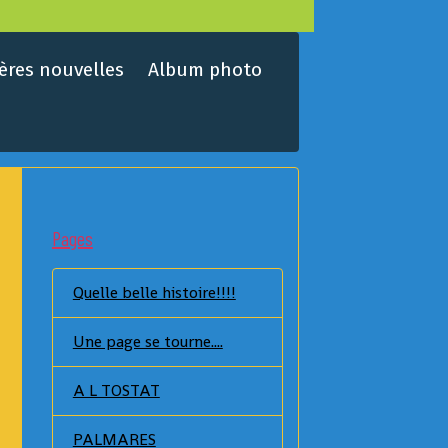
ères nouvelles
Album photo
Pages
Quelle belle histoire!!!!
Une page se tourne....
A L TOSTAT
PALMARES