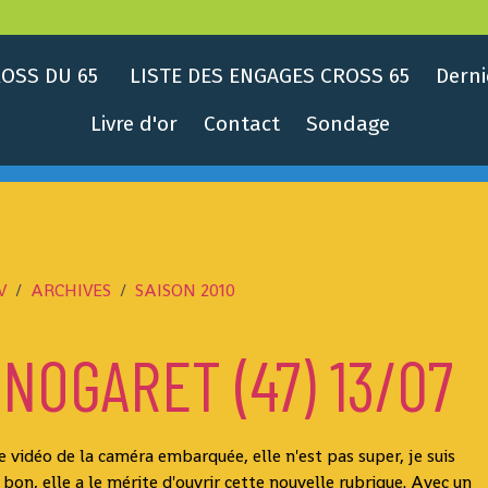
OSS DU 65
LISTE DES ENGAGES CROSS 65
Derni
Livre d'or
Contact
Sondage
V
ARCHIVES
SAISON 2010
NOGARET (47) 13/07
ne vidéo de la caméra embarquée, elle n'est pas super, je suis
 bon, elle a le mérite d'ouvrir cette nouvelle rubrique. Avec un